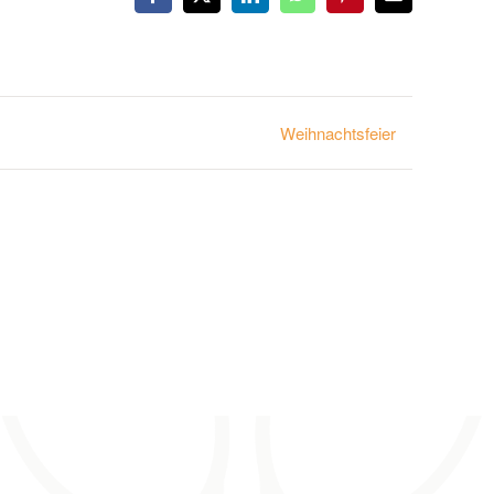
Facebook
X
LinkedIn
WhatsApp
Pinterest
E-
Mail
Weihnachtsfeier