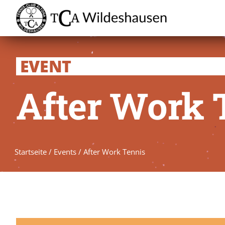
Zum
Inhalt
springen
EVENT
After Work 
Startseite
/
Events
/
After Work Tennis