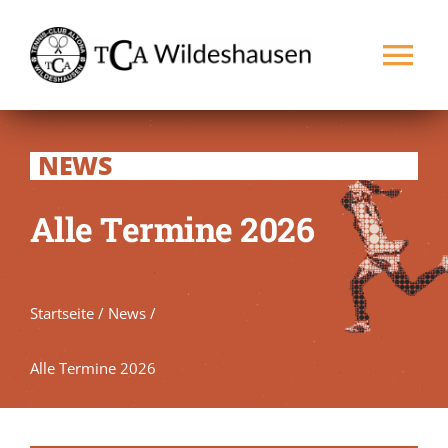
Zum
Inhalt
Tog
springen
Nav
Startseite
NEWS
Verein
Alle Termine 2026
Spielbetrieb
Startseite
/
News
/
Platz buchen
NEU
Alle Termine 2026
Kontakt