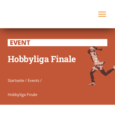
Zum
Inhalt
Tog
springen
Nav
Startseite
EVENT
Verein
Hobbyliga Finale
Spielbetrieb
Startseite
/
Events
/
Platz buchen
NEU
Hobbyliga Finale
Kontakt