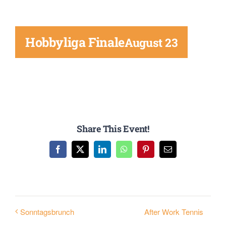
Mitglied werden
Hobbyliga Finale
August 23
Share This Event!
Facebook
X
LinkedIn
WhatsApp
Pinterest
E-
Mail
After Work Tennis
Sonntagsbrunch