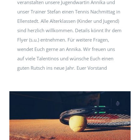
veranstalten unsere Jugendwartin Annika und
unser Trainer Stefan einen Tennis Nachmittag in
Ellenstedt. Alle Alterklassen (Kinder und Jugend)
sind herzlich willkommen. Details könnt Ihr dem
Flyer (s.u.) entnehmen. Für weitere Fragen,
wendet Euch gerne an Annika. Wir freuen uns
auf viele Talentinos und wünsche Euch einen
guten Rutsch ins neue Jahr. Euer Vorstand