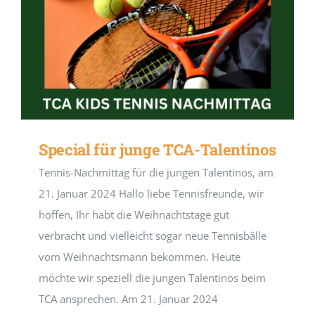
Special für junge TCA-Talentinos
Tennis-Nachmittag für die jungen Talentinos, am
21. Januar 2024 Hallo liebe Tennisfreunde, wir
hoffen, Ihr habt die Weihnachtstage gut
verbracht und vielleicht sogar neue Tennisbälle
vom Weihnachtsmann bekommen. Heute
möchte wir speziell die jungen Talentinos beim
TCA ansprechen. Am 21. Januar 2024