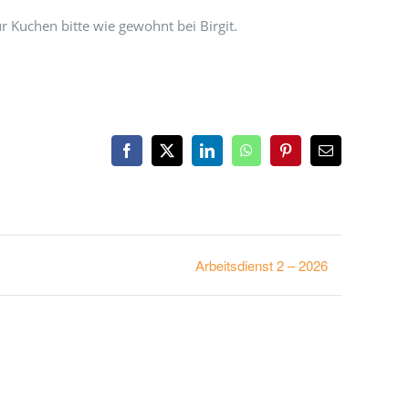
ür Kuchen bitte wie gewohnt bei Birgit.
Facebook
X
LinkedIn
WhatsApp
Pinterest
E-
Mail
Arbeitsdienst 2 – 2026