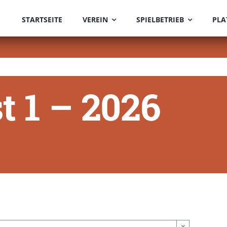
STARTSEITE
VEREIN
SPIELBETRIEB
PLA
t 1 – 2026
×