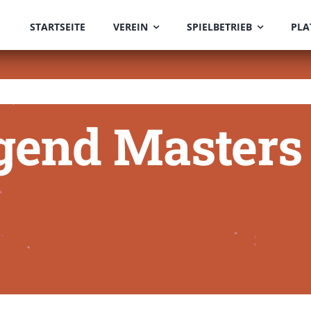
STARTSEITE
VEREIN
SPIELBETRIEB
PLA
gend Masters