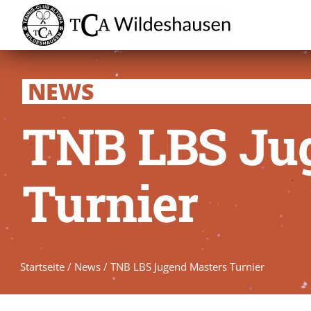
Zum
Inhalt
springen
NEWS
TNB LBS Ju
Turnier
Startseite
/
News
/
TNB LBS Jugend Masters Turnier