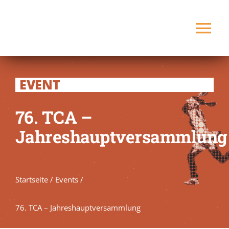
Zum
Inhalt
Tog
springen
Nav
Startseite
EVENT
Verein
76. TCA –
Jahreshauptversammlung
Spielbetrieb
Platz buchen
NEU
Startseite
/
Events
/
Kontakt
76. TCA – Jahreshauptversammlung