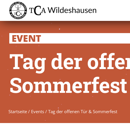
Zum
Inhalt
springen
EVENT
Tag der offe
Sommerfest
Startseite
/
Events
/
Tag der offenen Tür & Sommerfest