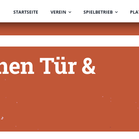
STARTSEITE
VEREIN
SPIELBETRIEB
PLA
nen Tür &