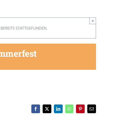
×
 BEREITS STATTGEFUNDEN.
ommerfest
Facebook
X
LinkedIn
WhatsApp
Pinterest
E-
Mail