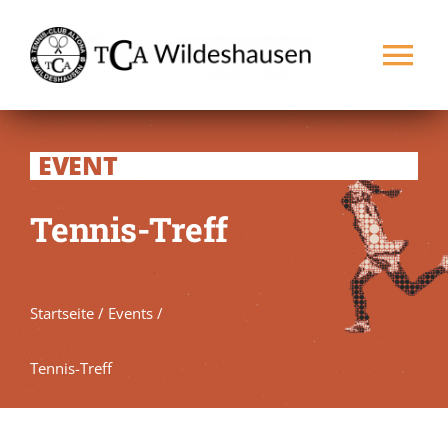
Zum
Inhalt
Tog
springen
Nav
Startseite
EVENT
Verein
Tennis-Treff
Spielbetrieb
Startseite
/
Events
/
Platz buchen
NEU
Tennis-Treff
Kontakt