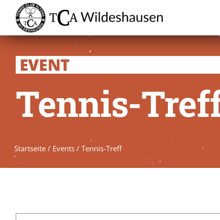
Zum
Inhalt
springen
EVENT
Tennis-Tref
Startseite
/
Events
/
Tennis-Treff