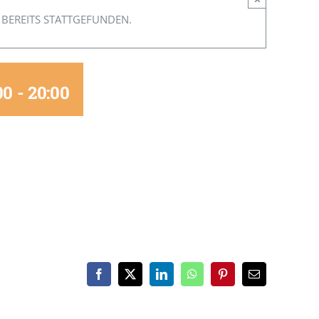
 BEREITS STATTGEFUNDEN.
00
-
20:00
Facebook
X
LinkedIn
WhatsApp
Pinterest
E-
Mail