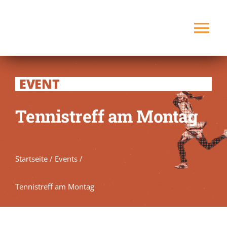
Zum
Inhalt
Tog
springen
Nav
Startseite
EVENT
Verein
Tennistreff am Montag
Spielbetrieb
Startseite
/
Events
/
Platz buchen
NEU
Tennistreff am Montag
Kontakt