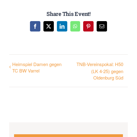
Share This Event!
Facebook
X
LinkedIn
WhatsApp
Pinterest
E-
Mail
Heimspiel Damen gegen
TNB-Vereinspokal: H50
TC BW Varrel
(LK 4-25) gegen
Oldenburg Süd