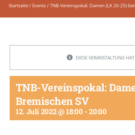
Startseite
/
Events
/
TNB-Vereinspokal: Damen (LK 20-25) be
DIESE VERANSTALTUNG HAT
TNB-Vereinspokal: Dame
Bremischen SV
12. Juli 2022 @ 18:00
-
20:00