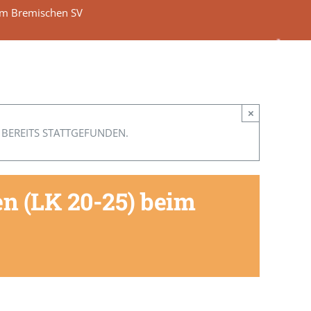
im Bremischen SV
×
 BEREITS STATTGEFUNDEN.
n (LK 20-25) beim