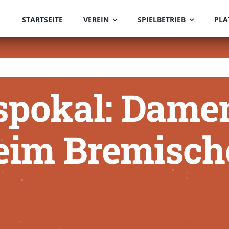
STARTSEITE
VEREIN
SPIELBETRIEB
PLA
spokal: Dame
beim Bremisc