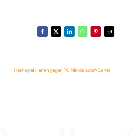
Facebook
X
LinkedIn
WhatsApp
Pinterest
E-
Mail
Heimspiel Herren gegen TC Nikolausdorf-Garrel