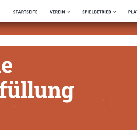
STARTSEITE
VEREIN
SPIELBETRIEB
PLA
ie
füllung