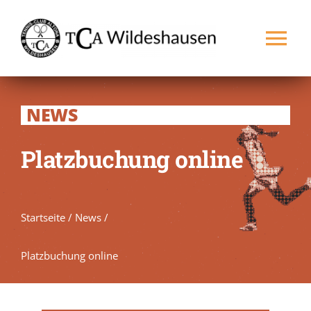
Zum
Inhalt
Tog
springen
Nav
Startseite
NEWS
Verein
Platzbuchung online
Spielbetrieb
Startseite
/
News
/
Platz buchen
NEU
Platzbuchung online
Kontakt