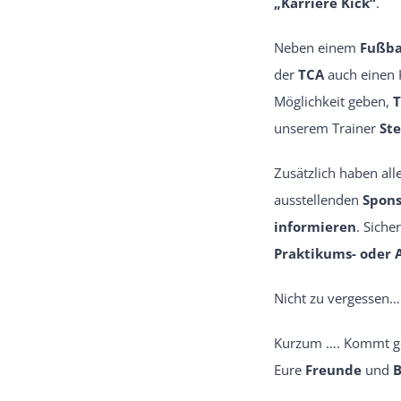
„Karriere Kick“
.
Neben einem
Fußba
der
TCA
auch einen K
Möglichkeit geben,
T
unserem Trainer
St
Zusätzlich haben all
ausstellenden
Spon
informieren
. Siche
Praktikums- oder 
Nicht zu vergessen…
Kurzum …. Kommt 
Eure
Freunde
und