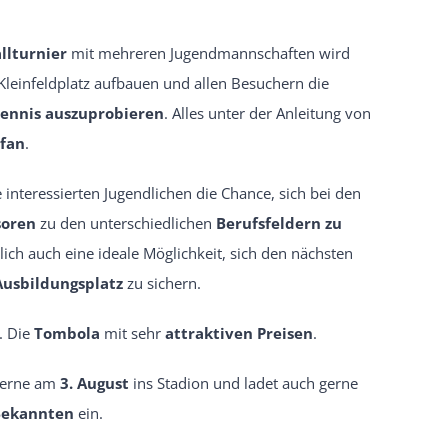
llturnier
mit mehreren Jugendmannschaften wird
leinfeldplatz aufbauen und allen Besuchern die
ennis auszuprobieren
. Alles unter der Anleitung von
efan
.
e interessierten Jugendlichen die Chance, sich bei den
soren
zu den unterschiedlichen
Berufsfeldern zu
rlich auch eine ideale Möglichkeit, sich den nächsten
Ausbildungsplatz
zu sichern.
. Die
Tombola
mit sehr
attraktiven Preisen
.
gerne am
3. August
ins Stadion und ladet auch gerne
Bekannten
ein.