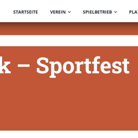
STARTSEITE
VEREIN
SPIELBETRIEB
PLA
k – Sportfest