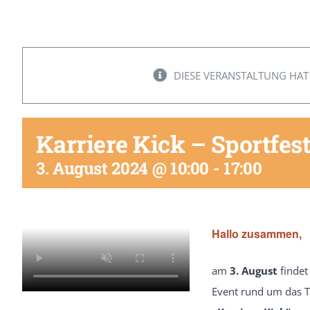
DIESE VERANSTALTUNG HAT
Karriere Kick – Sportfes
3. August 2024 @ 10:00
-
17:00
Hallo zusammen,
am
3. August
findet
Event rund um das