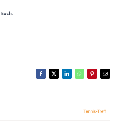
f Euch
.
Facebook
X
LinkedIn
WhatsApp
Pinterest
E-
Mail
Tennis-Treff