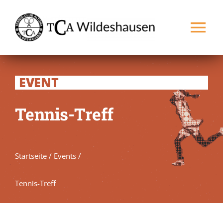
Zum
Inhalt
Tog
springen
Nav
Startseite
EVENT
Verein
Tennis-Treff
Spielbetrieb
Startseite
/
Events
/
Platz buchen
NEU
Tennis-Treff
Kontakt