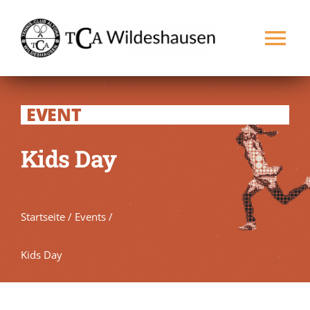
Zum
Inhalt
Tog
springen
Nav
Startseite
EVENT
Verein
Kids Day
Spielbetrieb
Startseite
/
Events
/
Platz buchen
NEU
Kids Day
Kontakt