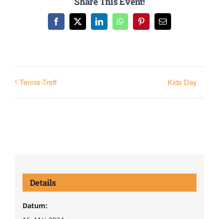
Share This Event!
Facebook
X
LinkedIn
WhatsApp
Pinterest
E-
Mail
Kids Day
Tennis-Treff
Details
Datum: