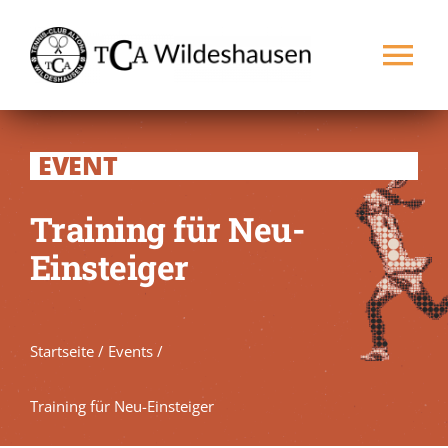
Zum
Inhalt
Tog
springen
Nav
Startseite
EVENT
Verein
Training für Neu-
Einsteiger
Spielbetrieb
Platz buchen
NEU
Startseite
/
Events
/
Kontakt
Training für Neu-Einsteiger