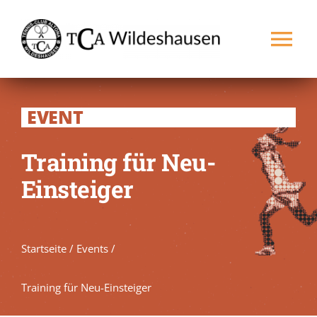
Zum
Inhalt
Tog
springen
Nav
Startseite
EVENT
Verein
Training für Neu-
Einsteiger
Spielbetrieb
Platz buchen
NEU
Startseite
/
Events
/
Kontakt
Training für Neu-Einsteiger