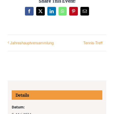
Share This Event!
Facebook
X
LinkedIn
WhatsApp
Pinterest
E-
Mail
Tennis-Treff
Jahreshauptversammlung
Details
Datum: