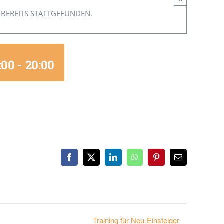
 BEREITS STATTGEFUNDEN.
:00
-
20:00
Facebook
X
LinkedIn
WhatsApp
Pinterest
E-
Mail
Training für Neu-Einsteiger