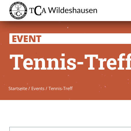
Zum
Inhalt
springen
EVENT
Tennis-Tref
Startseite
/
Events
/
Tennis-Treff