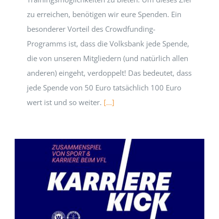
zu erreichen, benötigen wir eure Spenden. Ein
besonderer Vorteil des Crowdfunding-
Programms ist, dass die Volksbank jede Spende,
die von unseren Mitgliedern (und natürlich allen
anderen) eingeht, verdoppelt! Das bedeutet, dass
jede Spende von 50 Euro tatsächlich 100 Euro
wert ist und so weiter.
[...]